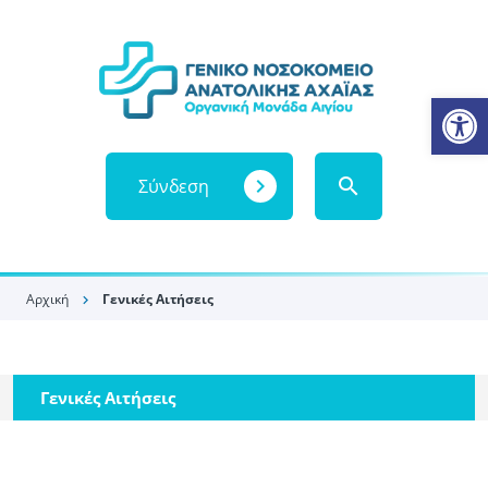
Open
Ψηφιακό Κέντρο Εξυπηρέτησης του πολίτη
navigate_next
search
Σύνδεση
Αρχική
Γενικές Αιτήσεις
chevron_right
Γενικές Αιτήσεις