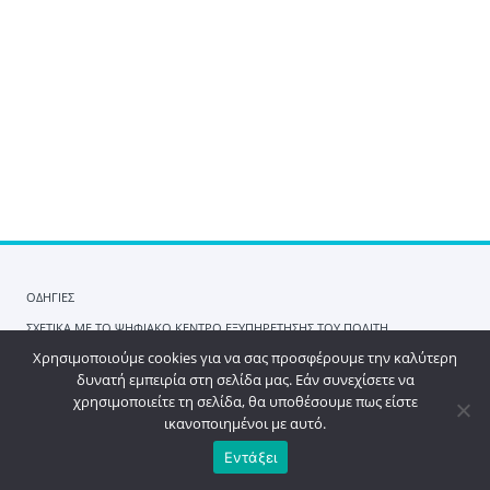
ΟΔΗΓΙΕΣ
ΣΧΕΤΙΚΑ ΜΕ ΤΟ ΨΗΦΙΑΚΟ ΚΕΝΤΡΟ ΕΞΥΠΗΡΕΤΗΣΗΣ ΤΟΥ ΠΟΛΙΤΗ
Χρησιμοποιούμε cookies για να σας προσφέρουμε την καλύτερη
ΟΡΟΙ ΧΡΗΣΗΣ
ΠΟΛΙΤΙΚΗ ΑΠΟΡΡΗΤΟΥ
ΕΠΙΚΟΙΝΩΝΙΑ
δυνατή εμπειρία στη σελίδα μας. Εάν συνεχίσετε να
χρησιμοποιείτε τη σελίδα, θα υποθέσουμε πως είστε
help
ικανοποιημένοι με αυτό.
© Copyright 2026
Εντάξει